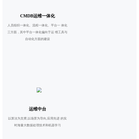
CMDB运维一体化
人员组织一体化、流程一体化、平台一 体化
三方面，其中平台一体化偏向于运 维工具与
自动化方面的建设
运维中台
以算法为支撑,以场景为导向,应用先进 的实
时海量大数据处理技术和机器学习