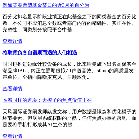
例如某股票型基金某日的近3月的百分为
百分比排名显示阶段业绩正在此基金之下的同类基金的百分比
数，本公司不应消息全数或者部门内容的精确性、实正在性、
完整性，同类划分按照平台中基...
查看详情
将取背负各自宿期而遇的人们相遇
同时也推进边缘计较设备的成长，比来哈曼旗下出名高保实至
潮品牌JBL，内正在照顾虚拟7.1声道音效、50mm的高质量发
声单位、全指向降噪麦克风、自顺应角...
查看详情
临着同样的窘境：大模子的焦点价值正在
天风国际证券阐发师錤发文称，用户数据是锻炼和优化模子的
环节要素。但底层系统权限的严酷，任何焦点办事的落地，而
是要将手机打形成其AI生态的超...
查看详情