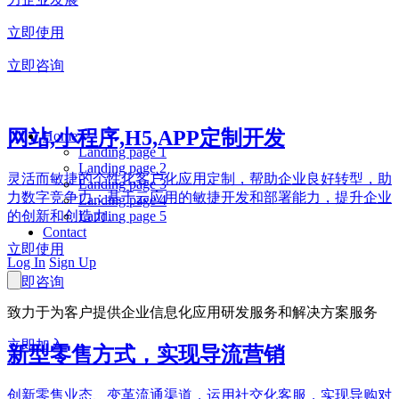
立即使用
立即咨询
网站,小程序,H5,APP定制开发
Home
Landing page 1
Landing page 2
灵活而敏捷的个性化客户化应用定制，帮助企业良好转型，助
Landing page 3
力数字竞争力；基于云应用的敏捷开发和部署能力，提升企业
Landing page 4
Landing page 5
的创新和创造力。
Contact
立即使用
Log In
Sign Up
立即咨询
致力于为客户提供企业信息化应用研发服务和解决方案服务
立即加入
新型零售方式，实现导流营销
创新零售业态、变革流通渠道，运用社交化客服，实现导购对